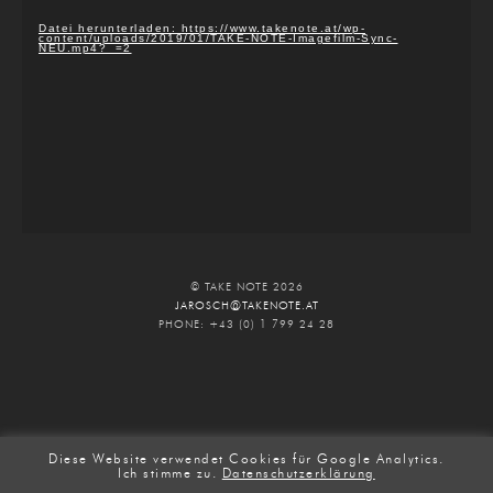
Datei herunterladen: https://www.takenote.at/wp-
content/uploads/2019/01/TAKE-NOTE-Imagefilm-Sync-
NEU.mp4?_=2
© TAKE NOTE 2026
JAROSCH@TAKENOTE.AT
PHONE: +43 (0) 1 799 24 28
Diese Website verwendet Cookies für Google Analytics.
Ich stimme zu.
Datenschutzerklärung