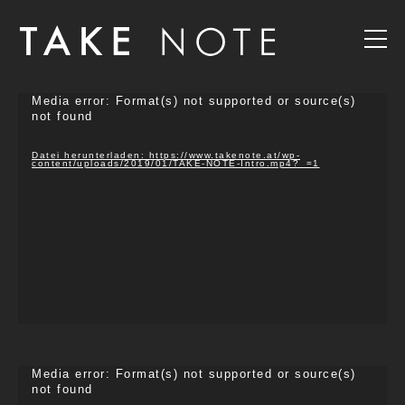
Video-
Media error: Format(s) not supported or source(s)
Player
not found
Datei herunterladen: https://www.takenote.at/wp-
content/uploads/2019/01/TAKE-NOTE-Intro.mp4?_=1
Video-
Media error: Format(s) not supported or source(s)
Player
not found