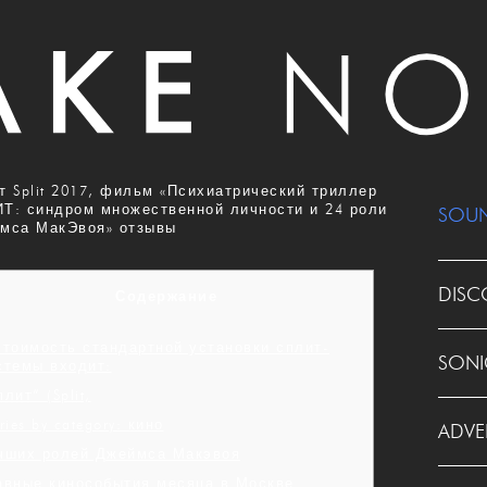
т Split 2017, фильм «Психиатрический триллер
Т: синдром множественной личности и 24 роли
SOU
мса МакЭвоя» отзывы
DISC
Содержание
стоимость стандартной установки сплит-
SONI
стемы входит:
лит“ (Split,
ries by category: кино
ADVE
чших ролей Джеймса Макэвоя
авные кинособытия месяца в Москве