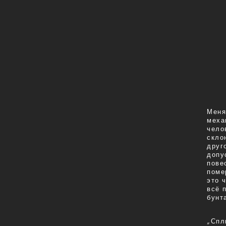
Меня
меха
чело
скло
друг
допу
пове
поме
это 
всё 
бунт
„Спли