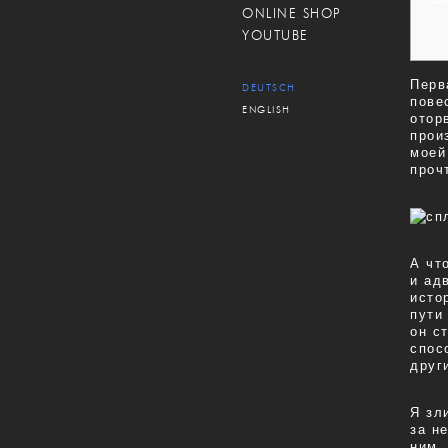
ONLINE SHOP
YOUTUBE
Перв
DEUTSCH
пове
ENGLISH
отор
прои
моей
проч
А чт
и ад
исто
пути
он с
спос
друг
Я зл
за н
ним,