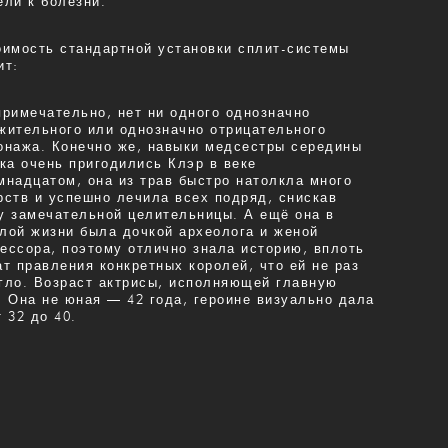
ели к болезни.
оимость стандартной установки сплит-системы
ит:
примечательно, нет ни одного однозначно
жительного или однозначно отрицательного
онажа. Конечно же, навыки медсестры середины
ека очень пригодились Клэр в веке
мнадцатом, она из трав быстро натолкла много
рств и успешно лечила всех подряд, снискав
у замечательной целительницы. А ещё она в
лой жизни была дочкой археолога и женой
ессора, поэтому отлично знала историю, вплоть
ат правления конкретных королей, что ей не раз
гло. Возраст актрисы, исполняющей главную
. Она не юная — 42 года, героине визуально дала
т 32 до 40.