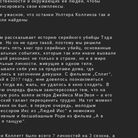
ственности и окружающих ее людей, чтобы
енсировать свои комплексы.
е ужасное, что останки Уолтера Коллинза так и
ыли найдены.
м рассказывает историю серийного убийцы Тэда
и. Но он не один такой, поэтому мы решили
лить пять книг про серийных убийц, основанные
еальных событиях, которые так или иначе вызвали
шой резонанс не только в стране, но и в мире.
льные личности, живущие в одном теле,
зывали себя уже за пределами дома, где
ались в заточении девушки. С фильмом „Сплит“,
ый в 2017 году, мне довелось познакомиться
и тогда же, жаль, не удалось в кино сходить. В
ую очередь фильм заинтересовал тем, что на
ную роль взяли актёра Джеймса МакЭвоя – а его
рский талант переоценить трудно. На тот момент
меня он был, в первую очередь, молодым
ессором Икс из „Людей Икс“ и немножко
тивным и бесшабашным Рори из фильма „А в
 я танцую“.
ни Коллетт было всего 7 личностей на 3 сезона, а