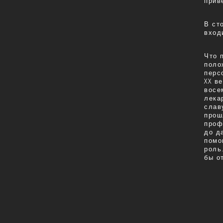
прив
В ст
вход
Что 
поло
перс
XX в
восе
лека
слав
прош
проф
до д
помо
роль
бы о