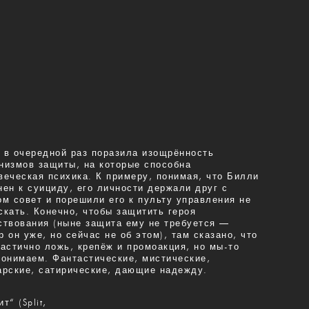
 в очередной раз поразила изощрённость
низмов защиты, на которые способна
веческая психика. К примеру, понимая, что Билли
нен к суициду, его личности держали друг с
ом совет и порешили его к пульту управления не
скать. Конечно, чтобы защитить героя
ствования (ныне защита ему не требуется —
р он уже, но сейчас не об этом), там сказано, что
частично ложь, крепёж и промоакция, но мы-то
понимаем. Фантастические, мистические,
арские, сатирические, дающие надежду.
т“ (Split,