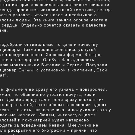
ы его история закончилась счастливым финалом.
всегда нравились истории такой тематики, всегда
ресно узнавать что-то новое и необычное о
ологии людей. Эта книга заняла особое место в
 сердце. Отдельно хочется сказать о качестве
ния.
подобрали оптимальные по цене и качеству
иционеры. Также воспользовались услугой
ажа кондиционеров. Хорошая фирма, быстро,
ственно не дорого. Особую благодарность
жаю монтажникам Виталию и Сергею. Покупали
иционер General с установкой в компании „Свой
ат“.
ом фильме я не сразу его узнала – повзрослел,
ужал, но обаяние не утратил ничуть, как и
нт. Джеймс предстал в роли сразу нескольких
ых персонажей, заключённых в сознании одного
века – то есть, шизофреника, и получилось это у
 весьма неплохо. Людям, интересующимся
ологией и психиатрией будет интересно
юдать за поведением Кевина. Мне лично не
ило раскрытия его биографии – причин, что