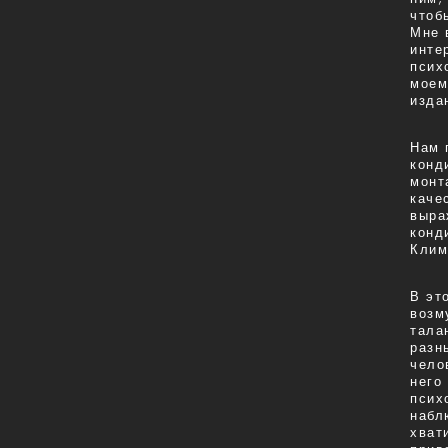
чтоб
Мне 
инте
псих
моем
изда
Нам 
конд
монт
каче
выра
конд
Клим
В эт
возм
тала
разн
чело
него
псих
набл
хват