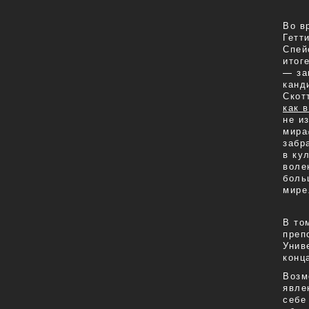
Во в
Гетт
Спей
итог
— за
канд
Скот
как 
не и
мира
забр
в ку
воле
боль
мире
В то
преп
Унив
конц
Возм
явле
себе