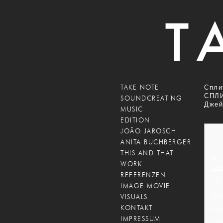
TAKE NOTE
Спли
СПЛИ
SOUNDCREATING
Джей
MUSIC
EDITION
JOÃO JAROSCH
ANITA BUCHBERGER
THIS AND THAT
В 
WORK
си
REFERENZEN
„Сп
IMAGE MOVIE
Ent
VISUALS
KONTAKT
лу
IMPRESSUM
Гл