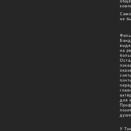
обще
комп
Само
не б
Филь
Банд
выде
на р
боль
Оста
пока
оказ
снят
почт
перв
глав
актё
для 
Проф
пози
душе
У То