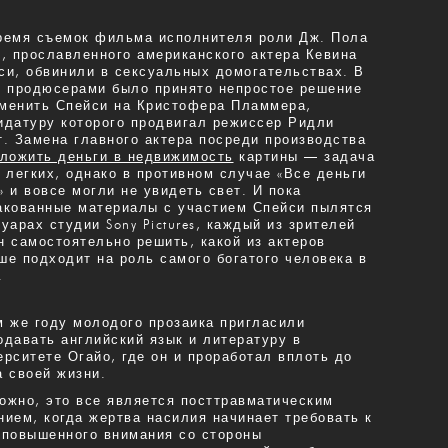
ремя съемок фильма исполнителя роли Дж. Пола
и, прославленного американского актера Кевина
си, обвинили в сексуальных домогательствах. В
е продюсерами было принято непростое решение
менить Спейси на Кристофера Пламмера,
идатуру которого продвигал режиссер Ридли
т. Замена главного актера посреди производства
вложить деньги в недвижимость
картины — задача
з легких, однако в противном случае «Все деньги
» и вовсе могли не увидеть свет. И пока
акованные материалы с участием Спейси пылятся
луарах студии Sony Pictures, каждый из зрителей
н самостоятельно решить, какой из актеров
ше подходит на роль самого богатого человека в
.
м же году молодого прозаика пригласили
одавать английский язык и литературу в
ерситете Огайо, где он и проработал вплоть до
а своей жизни.
ожно, это все является посттравматическим
нием, когда жертва насилия начинает требовать к
 повышенного внимания со стороны