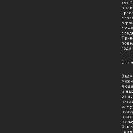
тут 
высо
крас
спра
огро
сюже
сред
Прив
поде
года
Entri
Заду
можн
люди
и на
от в
чита
вяжу
пове
прот
этом
Это 
кажд