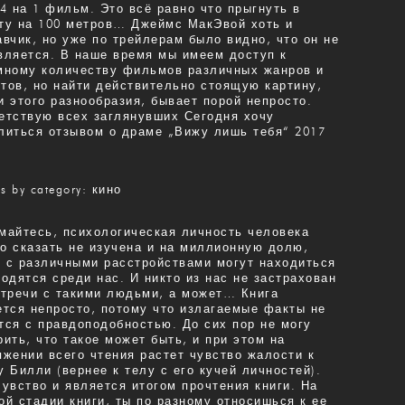
24 на 1 фильм. Это всё равно что прыгнуть в
ту на 100 метров… Джеймс МакЭвой хоть и
авчик, но уже по трейлерам было видно, что он не
вляется. В наше время мы имеем доступ к
мному количеству фильмов различных жанров и
тов, но найти действительно стоящую картину,
и этого разнообразия, бывает порой непросто.
етствую всех заглянувших Сегодня хочу
литься отзывом о драме „Вижу лишь тебя“ 2017
.
es by category: кино
майтесь, психологическая личность человека
о сказать не изучена и на миллионную долю,
 с различными расстройствами могут находиться
ходятся среди нас. И никто из нас не застрахован
стречи с такими людьми, а может… Книга
ется непросто, потому что излагаемые факты не
тся с правдоподобностью. До сих пор не могу
рить, что такое может быть, и при этом на
яжении всего чтения растет чувство жалости к
у Билли (вернее к телу с его кучей личностей).
чувство и является итогом прочтения книги. На
ой стадии книги, ты по разному относишься к ее