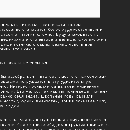
ая часть читается тяжеловата, потом
ствование становится более художественным и
ваться от чтения сложно. Буду знакомиться с
зведениями этого автора и дальше. Сколько же в
 душе возникало самых разных чувств при
тении этой книги.
обы разобраться, читатель вместе с психологами
вокатами погружается в эту удивительную
рию. Интерес проявляется на всём жизненном
 Билли. Его жалко, так как ты понимаешь, почему
транно себя ведёт. Школьные годы развили
обности у одних личностей, армия показала силу
их людей.
илась на Билли, сочувствовала ему, переживала
его, мне было за него обидно, я грустила вместе с
 радовалась вместе с ним и, конечно же, хотела,